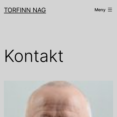
Gå
TORFINN NAG
Meny
til
innhold
Kontakt